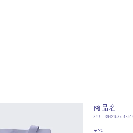
会
on
ABOUT
YIN YOGA
SEMINA
会について
陰ヨガとは
​講座
商品名
SKU： 3642153751351
価
￥20