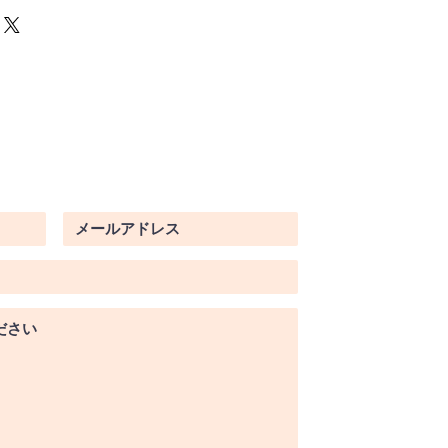
得し、安心して商品を購入していた
要時間、梱包など、商品の配送に関
ください。配送情報を明確にするこ
を獲得し、安心して商品を購入して