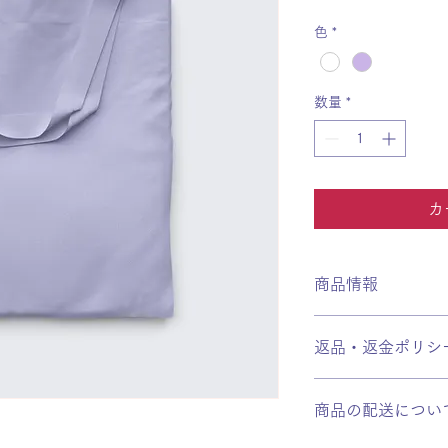
格
色
*
数量
*
カ
商品情報
商品の詳細を入力し
明に加え、商品の特
返品・返金ポリシ
しましょう。
返品・返金ポリシー
満足しなかった場合
商品の配送につい
の手順などを説明し