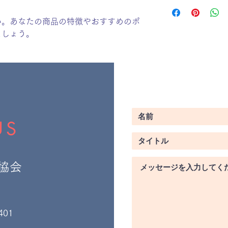
顧客からの信頼を獲
配送地域、料金、所
だけます。
する情報を入力して
い。あなたの商品の特徴やおすすめのポ
とで顧客からの信頼
ましょう。
いただけます。
US
協会
401