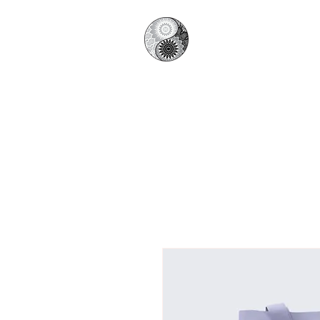
日本陰ヨガ協
​Japan Yin Yoga Associati
HOME
​ホーム
協