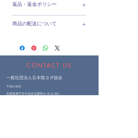
返品・返金ポリシー
ズ、素材、取扱説明に加え、商品の特
徴やおすすめのポイントなどを説明し
ましょう。
返品・返金ポリシーを入力してくださ
商品の配送について
い。顧客が商品に満足しなかった場合
や、不備があった場合に行う手続きの
手順などを説明しましょう。内容を明
配送地域、料金、所要時間、梱包な
確にすることで顧客からの信頼を獲得
ど、商品の配送に関する情報を入力し
し、安心して商品を購入していただけ
てください。配送情報を明確にするこ
ます。
とで顧客からの信頼を獲得し、安心し
て商品を購入していただけます。
CONTACT US
一般社団法人日本陰ヨガ協会
〒650-0002
​兵庫県神戸市中央区北野町4-10-5-401
Email:
info@japanyinyoga.jp