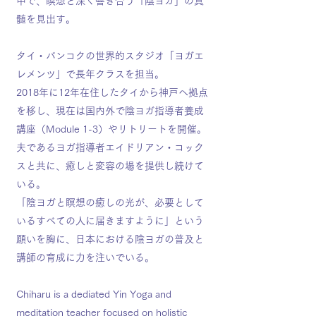
中で、瞑想と深く響き合う「陰ヨガ」の真
髄を見出す。
タイ・バンコクの世界的スタジオ「ヨガエ
レメンツ」で長年クラスを担当。
2018年に12年在住したタイから神戸へ拠点
を移し、現在は国内外で陰ヨガ指導者養成
講座（Module 1-3）やリトリートを開催。
夫であるヨガ指導者エイドリアン・コック
スと共に、癒しと変容の場を提供し続けて
いる。
「陰ヨガと瞑想の癒しの光が、必要として
いるすべての人に届きますように」という
願いを胸に、日本における陰ヨガの普及と
講師の育成に力を注いでいる。
Chiharu is a dediated Yin Yoga and
meditation teacher focused on holistic