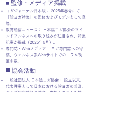
■ 監修・メディア掲載
ヨガジャーナル日本版： 2025年春号にて
「陰ヨガ特集」の監修およびモデルとして登
場。
教育通信ニュース： 日本陰ヨガ協会のマイ
ンドフルネスへの取り組みが注目され、特集
記事が掲載（2025年6月）。
専門誌・Webメディア： ヨガ専門誌への寄
稿、ウェルネス系Webサイトでのコラム執
筆多数。
■
協会活動
一般社団法人 日本陰ヨガ協会： 設立以来、
代表理事として日本における陰ヨガの普及、
および認定講師の教育・支援システムを構
築。
認定講師ネットワーク： 全国各地に広がる
認定講師のコミュニティ運営、および継続的
なブラッシュアップ講座の提供。