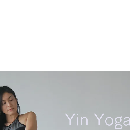
会
on
ABOUT
YIN YOGA
SEMINA
会について
陰ヨガとは
​講座
Yin Yog