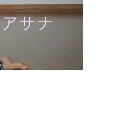
のアサナ
。
ゴン