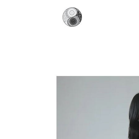
日本陰ヨガ協
​Japan Yin Yoga Associati
HOME
​ホーム
協