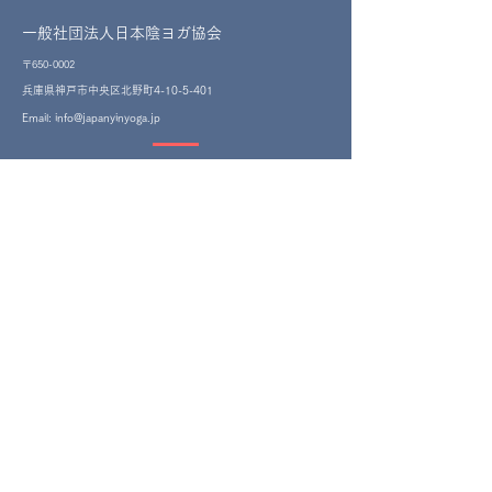
一般社団法人日本陰ヨガ協会
〒650-0002
​兵庫県神戸市中央区北野町4-10-5-401
Email:
info@japanyinyoga.jp
送信する