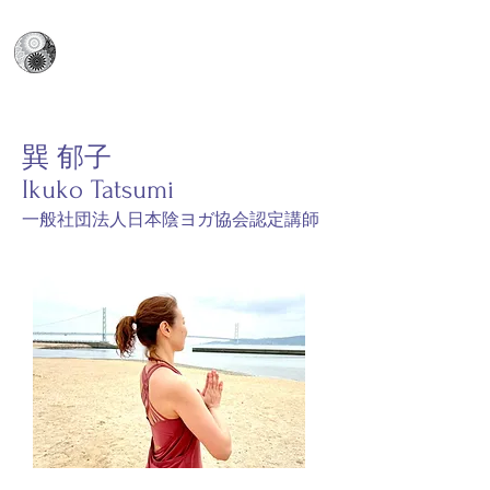
日本陰ヨガ協会
​Japan Yin Yoga Association
巽 郁子
Ikuko Tatsumi
​一般社団法人日本陰ヨガ協会認定講師