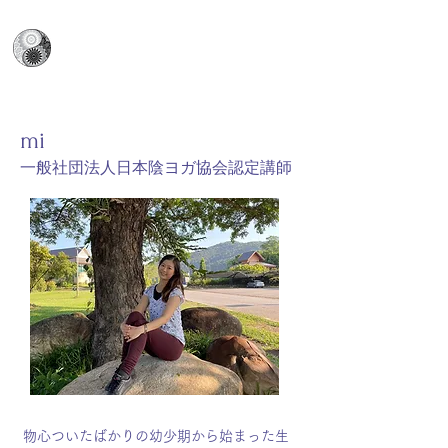
日本陰ヨガ協会
​Japan Yin Yoga Association
mi
​一般社団法人日本陰ヨガ協会認定講師
物心ついたばかりの幼少期から始まった生