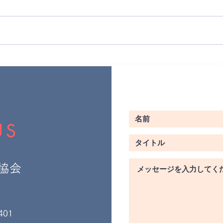
【専門家解説】陰ヨガとリス
夏バ
トラティブヨガの決定的な違
「陰
い。実は「真逆」なその理由
とは？
US
協会
401