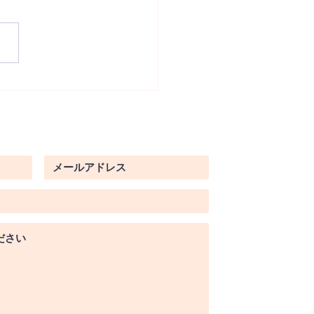
テ・熱中症予防！夏こそ
」を補うべき理由