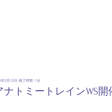
会
on
ABOUT
YIN YOGA
SEMINA
会について
陰ヨガとは
​講座
25年3月13日
読了時間: 1分
アナトミートレインWS開