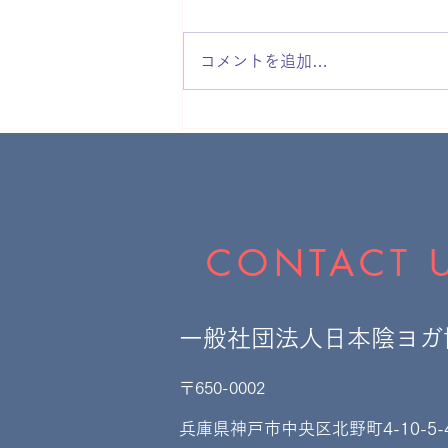
コメントを追加…
【専門家解説】「ブレスワー
ク」と「ヨガの呼吸法」の違
いとは？実は似て非なるその
世界
CONTACT 
一般社団法人日本陰ヨガ
〒650-0002
​兵庫県神戸市中央区北野町4-10-5-