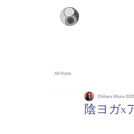
日本陰ヨガ協
​Japan Yin Yoga Associati
HOME
​ホーム
協
All Posts
Chiharu Miura
20
陰ヨガx